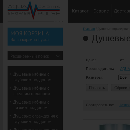
Каталог
Сервис
Доставк
Главная
/ Душевые ограждения 
МОЯ КОРЗИНА:
Душевые 
Ваша корзина пуста
Расширенный поиск
Цена:
от
Производитель:
AQUA
Душевые кабины с
Размеры:
глубоким поддоном
Душевые кабины с
Показать
Сбросит
средним поддоном
Душевые кабины с
Сортировать по:
Назва
низким поддоном
Душевые ограждения с
глубоким поддоном
Душевые ограждения с