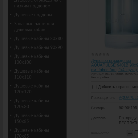
низким поддоном
Душевые поддоны
Запасные части для
душевых кабин
Душевые кабины 80х80
Душевые кабины 90х90
Душевые кабины
Душевое ограждение
100х100
AQUAPULSE 9401В 90х9
см. fabric (в/п, 1/4 круга).
Душевые кабины
Артикул:
9401B fabric, 90*90*19
110х110
без коробки
Душевые кабины
Добавить к сравнению
120х120
AQUAPUL
Производитель
Душевые кабины
120х80
90*90*195
Размеры
Душевые кабины
По городу
Доставка
150х85
БЕСПЛАТ
Душевые кабины
−
Количество:
170х85